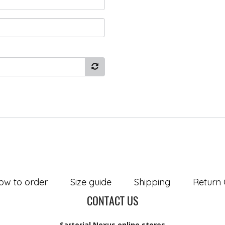
ow to order
Size guide
Shipping
Return
CONTACT US
Sartorial Nexus online stores