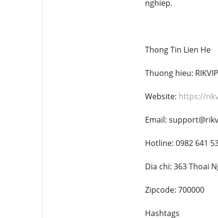
nghiep.
Thong Tin Lien He
Thuong hieu: RIKVI
Website:
https://ri
Email: support@rik
Hotline: 0982 641 5
Dia chi: 363 Thoai
Zipcode: 700000
Hashtags