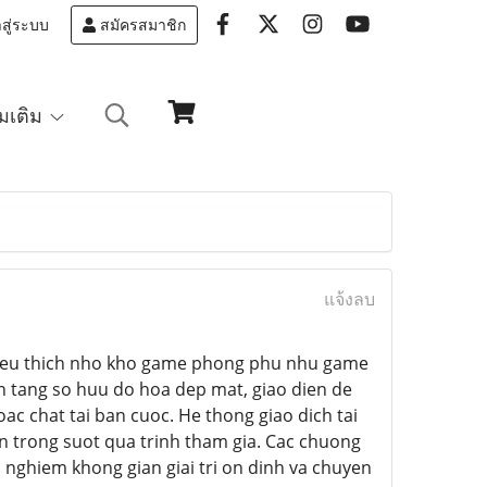
าสู่ระบบ
สมัครสมาชิก
ิ่มเติม
แจ้งลบ
m yeu thich nho kho game phong phu nhu game
Nen tang so huu do hoa dep mat, giao dien de
oac chat tai ban cuoc. He thong giao dich tai
an trong suot qua trinh tham gia. Cac chuong
 nghiem khong gian giai tri on dinh va chuyen